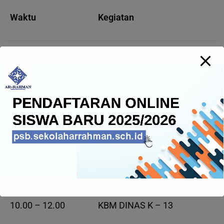
Waktu
Kegiatan
07.30 – 08,00
SHOLAT DUHA
MATERI PLUS TAHFIDZ JUZ
30
08.00 – 09.30
KBM DINAS K-13
09.30 – 10.00
ISTIRAHAT – SNACK PAGI
10.00 – 12.00
KBM DINAS K – 13